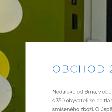
OBCHOD 2
Nedaleko od Brna, v obc
s 350 obyvateli se ocitl
smíšeného zboží. O úspěš