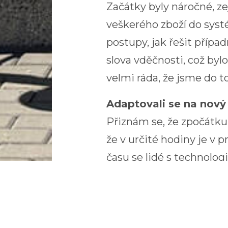
Začátky byly náročné, z
veškerého zboží do systé
postupy, jak řešit příp
slova vděčnosti, což byl
velmi ráda, že jsme do to
Adaptovali se na nový
Přiznám se, že zpočátku 
že v určité hodiny je v
času se lidé s technolog
Adaptace tedy proběhla v
Od roku 2022, kdy KNOW
zprovozněny desítky obc