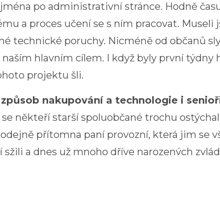
ejména po administrativní stránce. Hodně času
mu a proces učení se s ním pracovat. Museli j
adné technické poruchy. Nicméně od občanů sl
o naším hlavním cílem. I když byly první týdny
hoto projektu šli.
 způsob nakupování a technologie i senioř
se někteří starší spoluobčané trochu ostýchali
 prodejně přítomna paní provozní, která jim s
ií sžili a dnes už mnoho dříve narozených zvl
elmi úspěšně a obchod se stal přirozenou souč
INSTORE otevřela první autonomní prodejnu
hodů tohoto typu. Mezi další úspěšné projekty