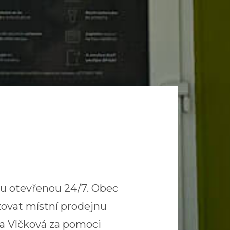
jnu otevřenou 24/7. Obec
izovat místní prodejnu
za Vlčková za pomoci