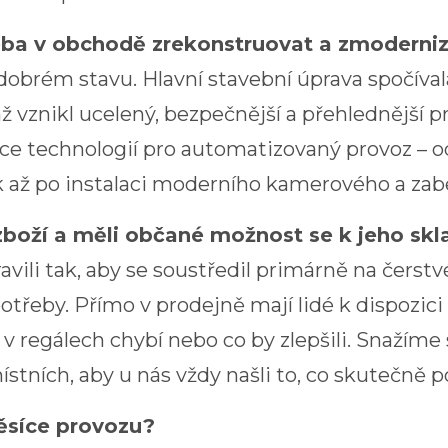
eba v obchodě zrekonstruovat a zmoderni
obrém stavu. Hlavní stavební úprava spočíval
 vznikl ucelený, bezpečnější a přehlednější p
ce technologií pro automatizovaný provoz – o
k až po instalaci moderního kamerového a za
zboží a měli občané možnost se k jeho skl
vili tak, aby se soustředil primárně na čerstv
třeby. Přímo v prodejně mají lidé k dispozici „
v regálech chybí nebo co by zlepšili. Snažím
tních, aby u nás vždy našli to, co skutečně po
ěsíce provozu?