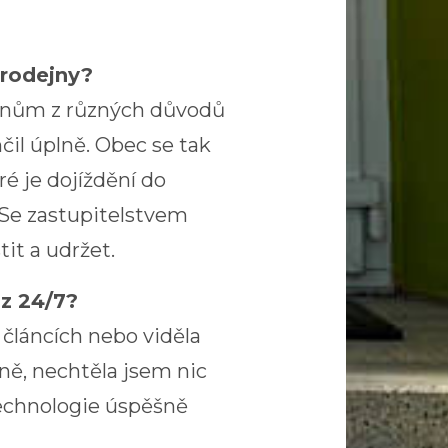
prodejny?
čanům z různých důvodů
čil úplně. Obec se tak
ré je dojíždění do
. Se zastupitelstvem
tit a udržet.
oz 24/7?
článcích nebo viděla
žně, nechtěla jsem nic
technologie úspěšně