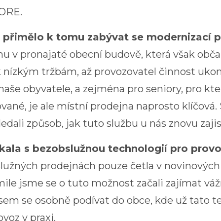
ORE.
s přimělo k tomu zabývat se modernizací 
nu v pronajaté obecní budově, která však ob
k nízkým tržbám, až provozovatel činnost ukon
naše obyvatele, a zejména pro seniory, pro kte
vané, je ale místní prodejna naprosto klíčová
dali způsob, jak tuto službu u nás znovu zajis
tkala s bezobslužnou technologií pro prov
užných prodejnách pouze četla v novinových 
kmile jsme se o tuto možnost začali zajímat vá
jsem se osobně podívat do obce, kde už tato 
voz v praxi.