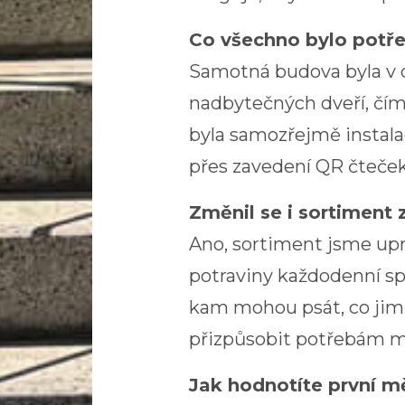
Co všechno bylo potř
Samotná budova byla v d
nadbytečných dveří, čímž
byla samozřejmě instala
přes zavedení QR čteče
Změnil se i sortiment 
Ano, sortiment jsme upra
potraviny každodenní spo
kam mohou psát, co jim 
přizpůsobit potřebám mís
Jak hodnotíte první m