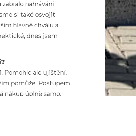
 zabralo nahrávání
sme si také osvojit
yším hlavně chválu a
 hektické, dnes jsem
i?
. Pomohlo ale ujištění,
e vším pomůže. Postupem
ádá nákup úplně samo.
ástí jejich života.
, jsou každoročně
 patří např. prodejny ve