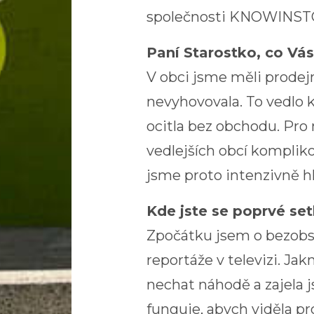
společnosti KNOWINST
Paní Starostko, co Vá
V obci jsme měli prodej
nevyhovovala. To vedlo 
ocitla bez obchodu. Pro 
vedlejších obcí kompliko
jsme proto intenzivně hle
Kde jste se poprvé se
Zpočátku jsem o bezobsl
reportáže v televizi. Ja
nechat náhodě a zajela 
funguje, abych viděla pro