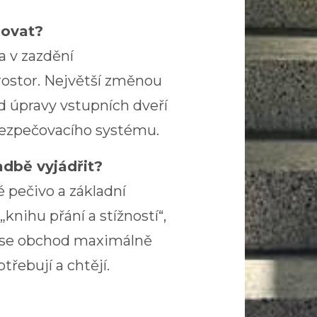
zovat?
a v zazdění
rostor. Největší změnou
d úpravy vstupních dveří
bezpečovacího systému.
adbě vyjádřit?
é pečivo a základní
knihu přání a stížností“,
e se obchod maximálně
třebují a chtějí.