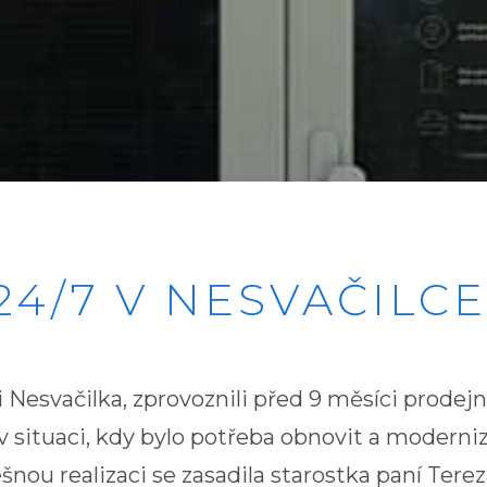
4/7 V NESVAČILCE
i Nesvačilka, zprovoznili před 9 měsíci prode
a v situaci, kdy bylo potřeba obnovit a modern
nou realizaci se zasadila starostka paní Tere